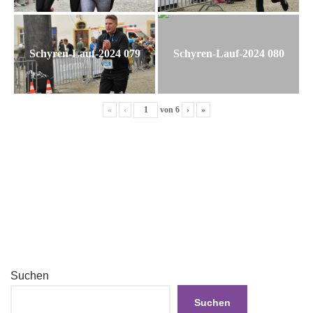
Schyren-Lauf-2024 079
Schyren-Lauf-2024 080
«
‹
von
6
›
»
Suchen
Suchen